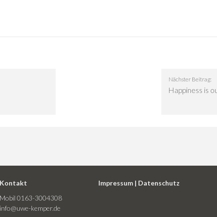
Nächster Beitrag:
Happiness is o
Kontakt
Impressum
|
Datenschutz
Mobil 0163-3004308
info@uwe-kemper.de