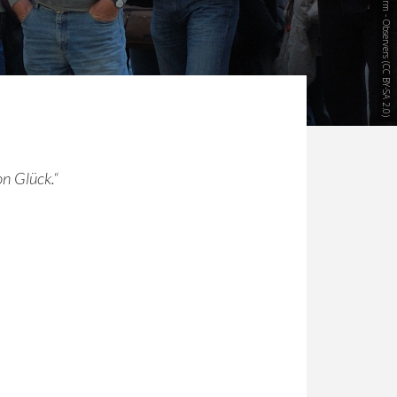
Zytgloggenturm - Observers
(
CC BY-SA 2.0
)
on Glück.“