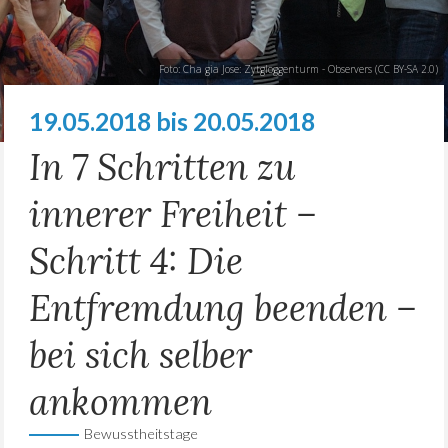
Foto: Cha gia Jose:
Zytgloggenturm - Observers
(
CC BY-SA 2.0
)
19.05.2018 bis 20.05.2018
In 7 Schritten zu
innerer Freiheit –
Schritt 4: Die
Entfremdung beenden –
bei sich selber
ankommen
Bewusstheitstage